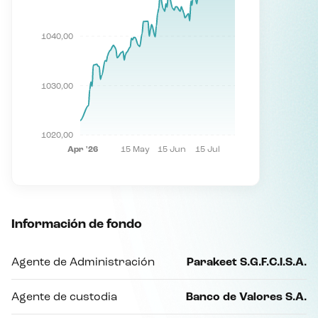
1040,00
1030,00
1020,00
Apr '26
15 May
15 Jun
15 Jul
Información de fondo
Agente de Administración
Parakeet S.G.F.C.I.S.A.
Agente de custodia
Banco de Valores S.A.