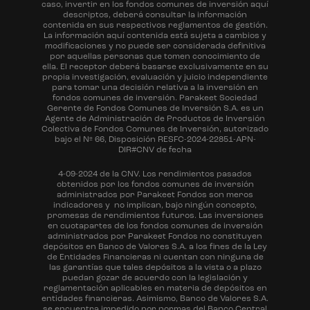
caso, invertir en los fondos comunes de inversión aquí
descriptos, deberá consultar la información
contenida en sus respectivos reglamentos de gestión.
La información aquí contenida está sujeta a cambios y
modificaciones y no puede ser considerada definitiva
por aquellas personas que tomen conocimiento de
ella. El receptor deberá basarse exclusivamente en su
propia investigación, evaluación y juicio independiente
para tomar una decisión relativa a la inversión en
fondos comunes de inversión. Parakeet Sociedad
Gerente de Fondos Comunes de Inversión S.A. es un
Agente de Administración de Productos de Inversión
Colectiva de Fondos Comunes de Inversión, autorizado
bajo el Nº 66, Disposición RESFC-2024-22851-APN-
DIR#CNV de fecha
4-09-2024 de la CNV. Los rendimientos pasados
obtenidos por los fondos comunes de inversión
administrados por Parakeet Fondos son meros
indicadores y no implican, bajo ningún concepto,
promesas de rendimientos futuros. Las inversiones
en cuotapartes de los fondos comunes de inversión
administrados por Parakeet Fondos no constituyen
depósitos en Banco de Valores S.A. a los fines de la Ley
de Entidades Financieras ni cuentan con ninguna de
las garantías que tales depósitos a la vista o a plazo
puedan gozar de acuerdo con la legislación y
reglamentación aplicables en materia de depósitos en
entidades financieras. Asimismo, Banco de Valores S.A.
se encuentra impedido por normas del Banco Central