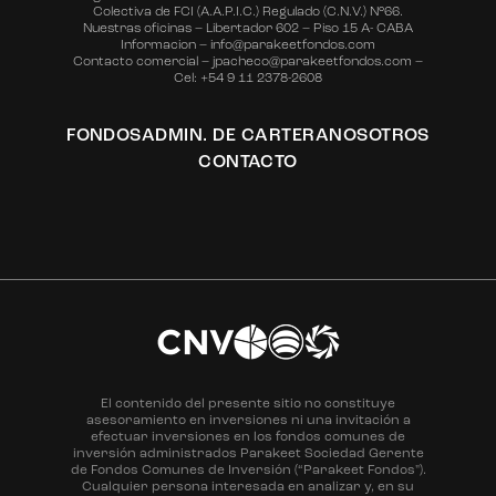
Colectiva de FCI (A.A.P.I.C.) Regulado (C.N.V.) N°66.
Nuestras oficinas – Libertador 602 – Piso 15 A- CABA
Informacion – info@parakeetfondos.com
Contacto comercial – jpacheco@parakeetfondos.com –
Cel: +54 9 11 2378-2608
FONDOS
ADMIN. DE CARTERA
NOSOTROS
CONTACTO
El contenido del presente sitio no constituye
asesoramiento en inversiones ni una invitación a
efectuar inversiones en los fondos comunes de
inversión administrados Parakeet Sociedad Gerente
de Fondos Comunes de Inversión (“Parakeet Fondos").
Cualquier persona interesada en analizar y, en su