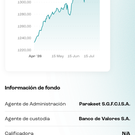
1300,00
1280,00
1260,00
1240,00
1220,00
Apr '26
15 May
15 Jun
15 Jul
Información de fondo
Agente de Administración
Parakeet S.G.F.C.I.S.A.
Agente de custodia
Banco de Valores S.A.
Calificadora
N/A