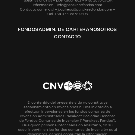
Nuestras oficinas – Libertador 602 – Piso 15 A- CABA
Informacion – info@parakeetfondos.com
Contacto comercial – jpacheco@parakeetfondos.com –
Cel: +54 9 11 2378-2608
FONDOS
ADMIN. DE CARTERA
NOSOTROS
CONTACTO
El contenido del presente sitio no constituye
asesoramiento en inversiones ni una invitación a
efectuar inversiones en los fondos comunes de
inversión administrados Parakeet Sociedad Gerente
de Fondos Comunes de Inversión (“Parakeet Fondos").
Cualquier persona interesada en analizar y, en su
caso, invertir en los fondos comunes de inversión aquí
descriptos, deberá consultar la información