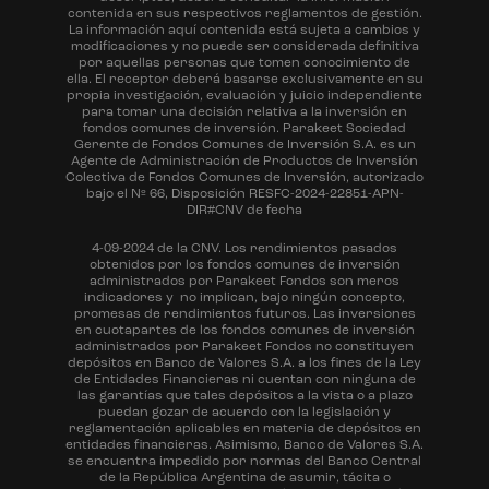
contenida en sus respectivos reglamentos de gestión.
La información aquí contenida está sujeta a cambios y
modificaciones y no puede ser considerada definitiva
por aquellas personas que tomen conocimiento de
ella. El receptor deberá basarse exclusivamente en su
propia investigación, evaluación y juicio independiente
para tomar una decisión relativa a la inversión en
fondos comunes de inversión. Parakeet Sociedad
Gerente de Fondos Comunes de Inversión S.A. es un
Agente de Administración de Productos de Inversión
Colectiva de Fondos Comunes de Inversión, autorizado
bajo el Nº 66, Disposición RESFC-2024-22851-APN-
DIR#CNV de fecha
4-09-2024 de la CNV. Los rendimientos pasados
obtenidos por los fondos comunes de inversión
administrados por Parakeet Fondos son meros
indicadores y no implican, bajo ningún concepto,
promesas de rendimientos futuros. Las inversiones
en cuotapartes de los fondos comunes de inversión
administrados por Parakeet Fondos no constituyen
depósitos en Banco de Valores S.A. a los fines de la Ley
de Entidades Financieras ni cuentan con ninguna de
las garantías que tales depósitos a la vista o a plazo
puedan gozar de acuerdo con la legislación y
reglamentación aplicables en materia de depósitos en
entidades financieras. Asimismo, Banco de Valores S.A.
se encuentra impedido por normas del Banco Central
de la República Argentina de asumir, tácita o